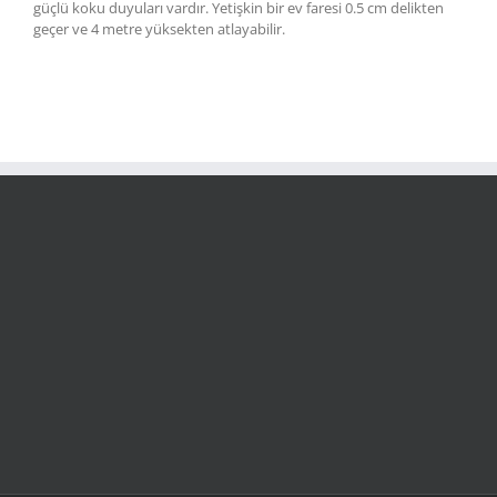
güçlü koku duyuları vardır. Yetişkin bir ev faresi 0.5 cm delikten
geçer ve 4 metre yüksekten atlayabilir.